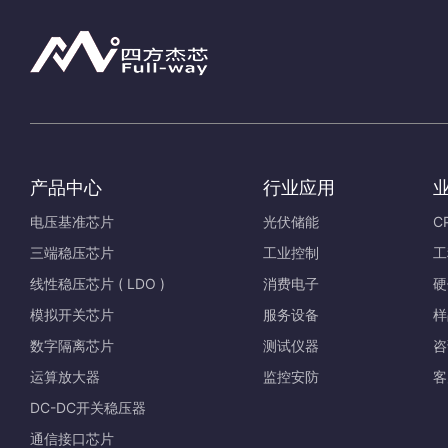
产品中心
行业应用
电压基准芯片
光伏储能
C
三端稳压芯片
工业控制
工
线性稳压芯片 ( LDO )
消费电子
硬
模拟开关芯片
服务设备
样
数字隔离芯片
测试仪器
咨
运算放大器
监控安防
客
DC-DC开关稳压器
通信接口芯片